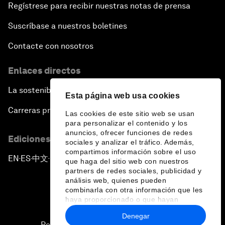
Regístrese para recibir nuestras notas de prensa
Suscríbase a nuestros boletines
Contacte con nosotros
Enlaces directos
La sostenibilidad en el Foro
Esta página web usa cookies
Carreras profesionales
Las cookies de este sitio web se usan
para personalizar el contenido y los
anuncios, ofrecer funciones de redes
Ediciones en otros idiomas
sociales y analizar el tráfico. Además,
compartimos información sobre el uso
EN
ES
中文
日本語
▪
▪
▪
que haga del sitio web con nuestros
partners de redes sociales, publicidad y
análisis web, quienes pueden
combinarla con otra información que les
haya proporcionado o que hayan
recopilado a partir del uso que haya
Denegar
hecho de sus servicios.
Política de privacidad y normas de uso