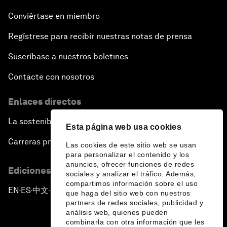
Conviértase en miembro
Regístrese para recibir nuestras notas de prensa
Suscríbase a nuestros boletines
Contacte con nosotros
Enlaces directos
La sostenibilidad en el Foro
Esta página web usa cookies
Carreras profesionales
Las cookies de este sitio web se usan
para personalizar el contenido y los
anuncios, ofrecer funciones de redes
Ediciones en otros idiomas
sociales y analizar el tráfico. Además,
compartimos información sobre el uso
EN
ES
中文
日本語
▪
▪
▪
que haga del sitio web con nuestros
partners de redes sociales, publicidad y
análisis web, quienes pueden
combinarla con otra información que les