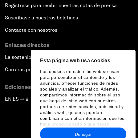
Regístrese para recibir nuestras notas de prensa
Suscríbase a nuestros boletines
Contacte con nosotros
Enlaces directos
La sostenibilidad en el Foro
Esta página web usa cookies
Carreras profesionales
Las cookies de este sitio web se usan
para personalizar el contenido y los
anuncios, ofrecer funciones de redes
Ediciones en otros idiomas
sociales y analizar el tráfico. Además,
compartimos información sobre el uso
EN
ES
中文
日本語
▪
▪
▪
que haga del sitio web con nuestros
partners de redes sociales, publicidad y
análisis web, quienes pueden
combinarla con otra información que les
haya proporcionado o que hayan
recopilado a partir del uso que haya
Denegar
hecho de sus servicios.