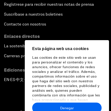
Regístrese para recibir nuestras notas de prensa
Suscríbase a nuestros boletines
Contacte con nosotros
Enlaces directos
La sostenibilidad en el Foro
Esta página web usa cookies
Carreras profesionales
Las cookies de este sitio web se usan
para personalizar el contenido y los
anuncios, ofrecer funciones de redes
Ediciones en otros idiomas
sociales y analizar el tráfico. Además,
compartimos información sobre el uso
EN
ES
中文
日本語
▪
▪
▪
que haga del sitio web con nuestros
partners de redes sociales, publicidad y
análisis web, quienes pueden
combinarla con otra información que les
haya proporcionado o que hayan
recopilado a partir del uso que haya
Denegar
hecho de sus servicios.