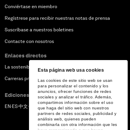
Conviértase en miembro
Regístrese para recibir nuestras notas de prensa
Suscríbase a nuestros boletines
Contacte con nosotros
Enlaces directos
La sostenibilidad en el Foro
Esta página web usa cookies
Carreras profesionales
Las cookies de este sitio web se usan
para personalizar el contenido y los
anuncios, ofrecer funciones de redes
Ediciones en otros idiomas
sociales y analizar el tráfico. Además,
compartimos información sobre el uso
EN
ES
中文
日本語
▪
▪
▪
que haga del sitio web con nuestros
partners de redes sociales, publicidad y
análisis web, quienes pueden
combinarla con otra información que les