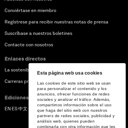
Conviértase en miembro
Regístrese para recibir nuestras notas de prensa
Suscríbase a nuestros boletines
Contacte con nosotros
Enlaces directos
La sostenibilidad en el Foro
Esta página web usa cookies
Carreras profesionales
Las cookies de este sitio web se usan
para personalizar el contenido y los
anuncios, ofrecer funciones de redes
Ediciones en otros idiomas
sociales y analizar el tráfico. Además,
compartimos información sobre el uso
EN
ES
中文
日本語
▪
▪
▪
que haga del sitio web con nuestros
partners de redes sociales, publicidad y
análisis web, quienes pueden
combinarla con otra información que les