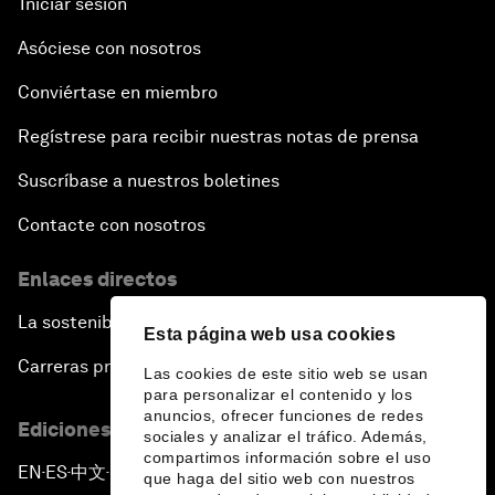
Iniciar sesión
Asóciese con nosotros
Conviértase en miembro
Regístrese para recibir nuestras notas de prensa
Suscríbase a nuestros boletines
Contacte con nosotros
Enlaces directos
La sostenibilidad en el Foro
Esta página web usa cookies
Carreras profesionales
Las cookies de este sitio web se usan
para personalizar el contenido y los
anuncios, ofrecer funciones de redes
Ediciones en otros idiomas
sociales y analizar el tráfico. Además,
compartimos información sobre el uso
EN
ES
中文
日本語
▪
▪
▪
que haga del sitio web con nuestros