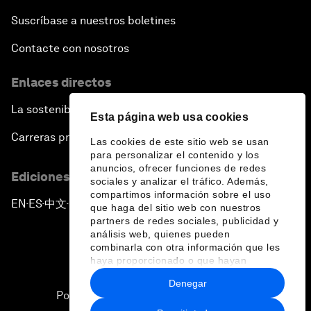
Suscríbase a nuestros boletines
Contacte con nosotros
Enlaces directos
La sostenibilidad en el Foro
Esta página web usa cookies
Carreras profesionales
Las cookies de este sitio web se usan
para personalizar el contenido y los
anuncios, ofrecer funciones de redes
Ediciones en otros idiomas
sociales y analizar el tráfico. Además,
compartimos información sobre el uso
EN
ES
中文
日本語
▪
▪
▪
que haga del sitio web con nuestros
partners de redes sociales, publicidad y
análisis web, quienes pueden
combinarla con otra información que les
haya proporcionado o que hayan
recopilado a partir del uso que haya
Denegar
hecho de sus servicios.
Política de privacidad y normas de uso