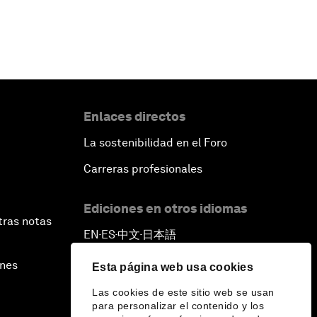
Enlaces directos
La sostenibilidad en el Foro
Carreras profesionales
Ediciones en otros idiomas
tras notas
EN
ES
中文
日本語
▪
▪
▪
ines
Esta página web usa cookies
Las cookies de este sitio web se usan
para personalizar el contenido y los