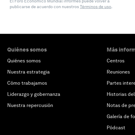
El Foro Económico Mundial informes puede volver a
publicarse de acuerdo con nuestros
Términos de uso
.
Quiénes somos
Más inform
Quiénes somos
Centros
Nuestra estrategia
Reuniones
Cómo trabajamos
Partes inter
Liderazgo y gobernanza
Historias del
Nuestra repercusión
Notas de pr
Galería de f
Pódcast