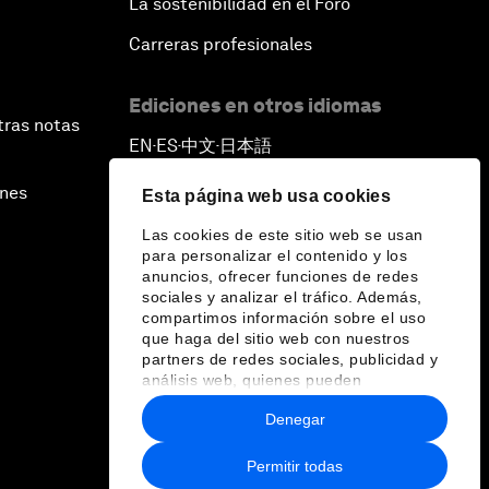
La sostenibilidad en el Foro
Carreras profesionales
Ediciones en otros idiomas
tras notas
EN
ES
中文
日本語
▪
▪
▪
ines
Esta página web usa cookies
Las cookies de este sitio web se usan
para personalizar el contenido y los
anuncios, ofrecer funciones de redes
sociales y analizar el tráfico. Además,
compartimos información sobre el uso
que haga del sitio web con nuestros
partners de redes sociales, publicidad y
análisis web, quienes pueden
combinarla con otra información que les
Denegar
haya proporcionado o que hayan
recopilado a partir del uso que haya
hecho de sus servicios.
Permitir todas