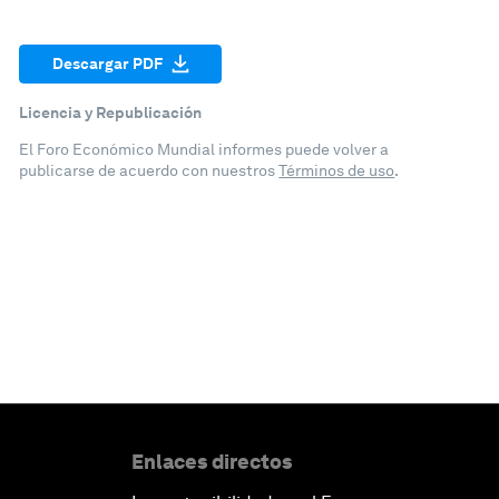
Descargar PDF
Licencia y Republicación
El Foro Económico Mundial informes puede volver a
publicarse de acuerdo con nuestros
Términos de uso
.
Enlaces directos