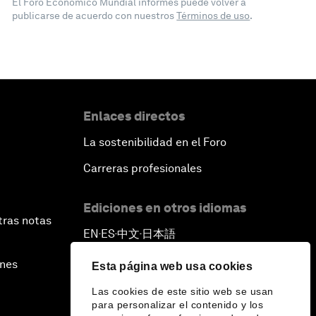
El Foro Económico Mundial informes puede volver a
publicarse de acuerdo con nuestros
Términos de uso
.
Enlaces directos
La sostenibilidad en el Foro
Carreras profesionales
Ediciones en otros idiomas
tras notas
EN
ES
中文
日本語
▪
▪
▪
ines
Esta página web usa cookies
Las cookies de este sitio web se usan
para personalizar el contenido y los