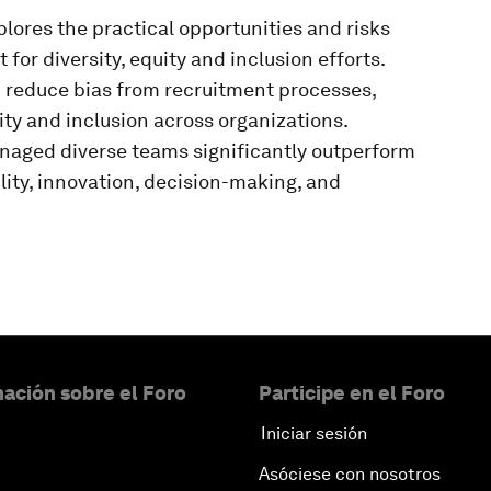
xplores the practical opportunities and risks
for diversity, equity and inclusion efforts.
p reduce bias from recruitment processes,
ity and inclusion across organizations.
anaged diverse teams significantly outperform
ity, innovation, decision-making, and
ación sobre el Foro
Participe en el Foro
Iniciar sesión
Asóciese con nosotros