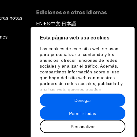
Ediciones en otros idiomas
tras notas
EN
ES
中文
日本語
▪
▪
▪
ines
Esta página web usa cookies
Las cookies de este sitio web se usan
para personalizar el contenido y los
anuncios, ofrecer funciones de redes
sociales y analizar el tráfico. Además,
compartimos información sobre el uso
que haga del sitio web con nuestros
partners de redes sociales, publicidad y
análisis web, quienes pueden
combinarla con otra información que les
Denegar
haya proporcionado o que hayan
recopilado a partir del uso que haya
hecho de sus servicios.
Permitir todas
Personalizar