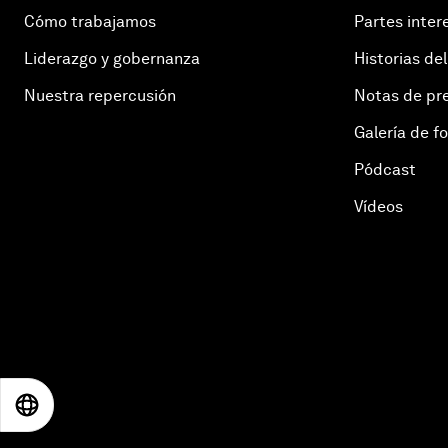
Cómo trabajamos
Partes inter
Liderazgo y gobernanza
Historias del
Nuestra repercusión
Notas de pr
Galería de f
Pódcast
Vídeos
EN
ES
中文
日本語