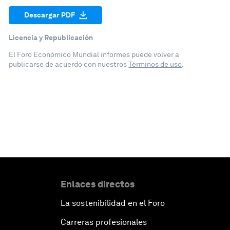
Descargar PDF
Licencia y Republicación
El Foro Económico Mundial informes puede volver a
publicarse de acuerdo con nuestros
Términos de uso
.
Enlaces directos
La sostenibilidad en el Foro
Carreras profesionales