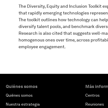
The Diversity, Equity and Inclusion Toolkit e
that rapidly emerging technologies represent 
The toolkit outlines how technology can hel
diversify talent pools, and benchmark divers
Research is also cited that suggests well-m
homogenous ones over time, across profitabil
employee engagement.
Quiénes somos
Más inform
Quiénes somos
Centros
Nuestra estrategia
Reuniones