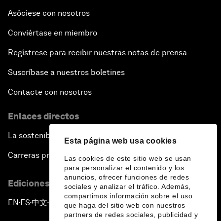
Asóciese con nosotros
Conviértase en miembro
Regístrese para recibir nuestras notas de prensa
Suscríbase a nuestros boletines
Contacte con nosotros
Enlaces directos
La sostenibilidad en el Foro
Esta página web usa cookies
Carreras profesionales
Las cookies de este sitio web se usan
para personalizar el contenido y los
anuncios, ofrecer funciones de redes
Ediciones en otros idiomas
sociales y analizar el tráfico. Además,
compartimos información sobre el uso
EN
ES
中文
日本語
▪
▪
▪
que haga del sitio web con nuestros
partners de redes sociales, publicidad y