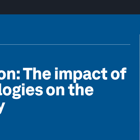
on: The impact of
ogies on the
y