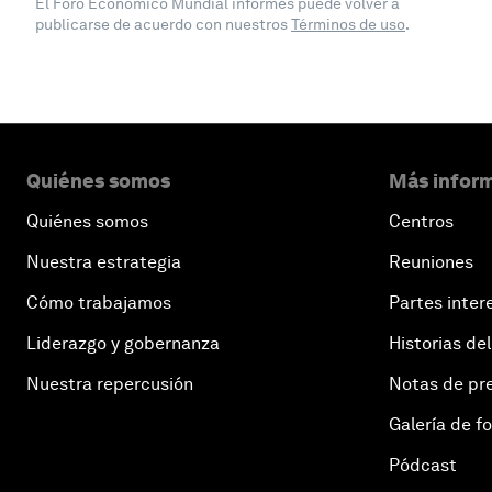
El Foro Económico Mundial informes puede volver a
publicarse de acuerdo con nuestros
Términos de uso
.
Quiénes somos
Más inform
Quiénes somos
Centros
Nuestra estrategia
Reuniones
Cómo trabajamos
Partes inter
Liderazgo y gobernanza
Historias del
Nuestra repercusión
Notas de pr
Galería de f
Pódcast