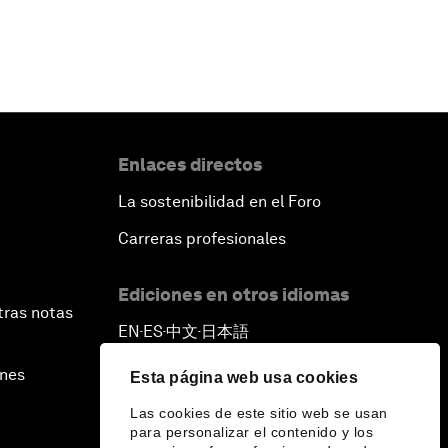
Enlaces directos
La sostenibilidad en el Foro
Carreras profesionales
Ediciones en otros idiomas
tras notas
EN
ES
中文
日本語
▪
▪
▪
ines
Esta página web usa cookies
Las cookies de este sitio web se usan
para personalizar el contenido y los