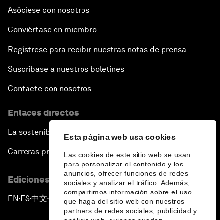
Asóciese con nosotros
Conviértase en miembro
Regístrese para recibir nuestras notas de prensa
Suscríbase a nuestros boletines
Contacte con nosotros
Enlaces directos
La sostenibilidad en el Foro
Esta página web usa cookies
Carreras profesionales
Las cookies de este sitio web se usan
para personalizar el contenido y los
anuncios, ofrecer funciones de redes
Ediciones en otros idiomas
sociales y analizar el tráfico. Además,
compartimos información sobre el uso
EN
ES
中文
日本語
▪
▪
▪
que haga del sitio web con nuestros
partners de redes sociales, publicidad y