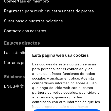
Conviértase en miembro
Regístrese para recibir nuestras notas de prensa
Suscríbase a nuestros boletines
Contacte con nosotros
Enlaces directos
La sostenibilidad en el Foro
Esta página web usa cookies
Carreras profesionales
Las cookies de este sitio web se usan
para personalizar el contenido y los
anuncios, ofrecer funciones de redes
Ediciones en otros idiomas
sociales y analizar el tráfico. Además,
compartimos información sobre el uso
EN
ES
中文
日本語
▪
▪
▪
que haga del sitio web con nuestros
partners de redes sociales, publicidad y
análisis web, quienes pueden
combinarla con otra información que les
haya proporcionado o que hayan