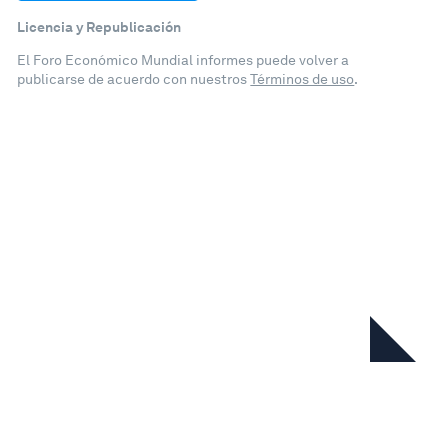
Licencia y Republicación
El Foro Económico Mundial informes puede volver a
publicarse de acuerdo con nuestros
Términos de uso
.
En esta serie
Chief Economists' Outlook:
September 2025