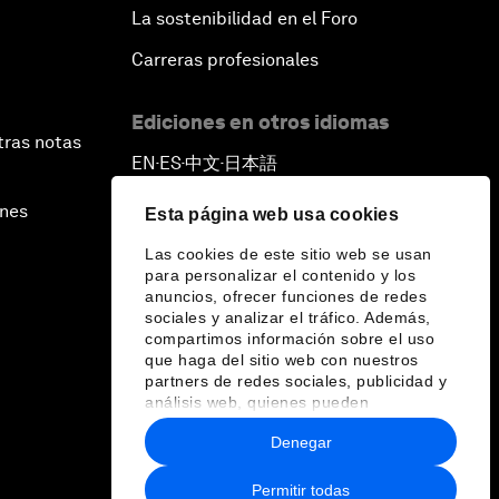
La sostenibilidad en el Foro
Carreras profesionales
Ediciones en otros idiomas
tras notas
EN
ES
中文
日本語
▪
▪
▪
ines
Esta página web usa cookies
Las cookies de este sitio web se usan
para personalizar el contenido y los
anuncios, ofrecer funciones de redes
sociales y analizar el tráfico. Además,
compartimos información sobre el uso
que haga del sitio web con nuestros
partners de redes sociales, publicidad y
análisis web, quienes pueden
combinarla con otra información que les
Denegar
haya proporcionado o que hayan
recopilado a partir del uso que haya
hecho de sus servicios.
Permitir todas