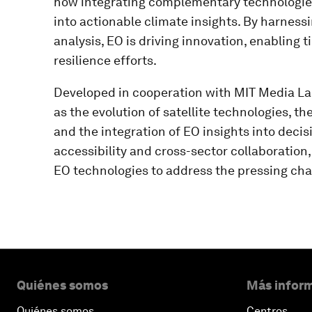
how integrating complementary technologie
into actionable climate insights. By harnes
analysis, EO is driving innovation, enabling 
resilience efforts.
Developed in cooperation with MIT Media Lab
as the evolution of satellite technologies, t
and the integration of EO insights into dec
accessibility and cross-sector collaboration, 
EO technologies to address the pressing cha
Quiénes somos
Más inform
Quiénes somos
Centros