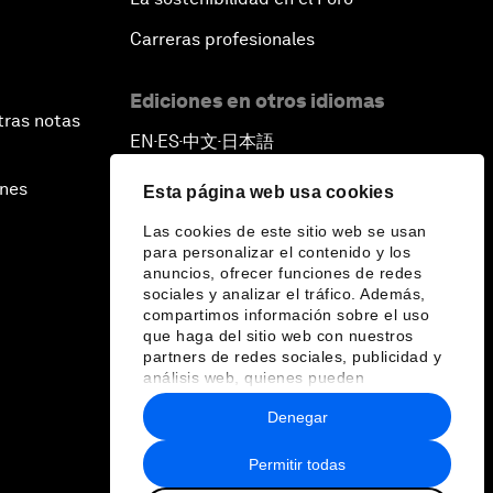
Carreras profesionales
Ediciones en otros idiomas
tras notas
EN
ES
中文
日本語
▪
▪
▪
ines
Esta página web usa cookies
Las cookies de este sitio web se usan
para personalizar el contenido y los
anuncios, ofrecer funciones de redes
sociales y analizar el tráfico. Además,
compartimos información sobre el uso
que haga del sitio web con nuestros
partners de redes sociales, publicidad y
análisis web, quienes pueden
combinarla con otra información que les
Denegar
haya proporcionado o que hayan
recopilado a partir del uso que haya
hecho de sus servicios.
Permitir todas