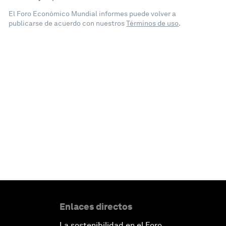
El Foro Económico Mundial informes puede volver a
publicarse de acuerdo con nuestros
Términos de uso
.
Enlaces directos
La sostenibilidad en el Foro