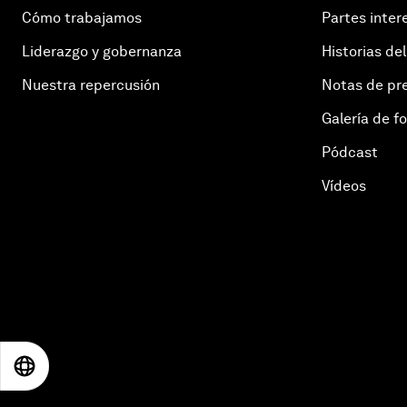
Cómo trabajamos
Partes inter
Liderazgo y gobernanza
Historias del
Nuestra repercusión
Notas de pr
Galería de f
Pódcast
Vídeos
EN
ES
中文
日本語