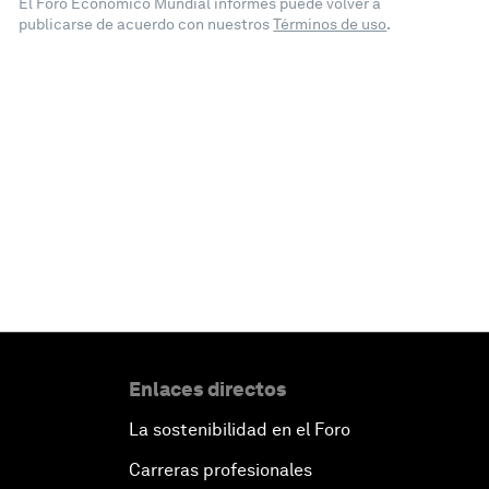
El Foro Económico Mundial informes puede volver a
publicarse de acuerdo con nuestros
Términos de uso
.
Enlaces directos
La sostenibilidad en el Foro
Carreras profesionales