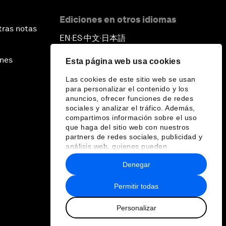
Ediciones en otros idiomas
tras notas
EN
ES
中文
日本語
▪
▪
▪
ines
Esta página web usa cookies
Las cookies de este sitio web se usan
para personalizar el contenido y los
anuncios, ofrecer funciones de redes
sociales y analizar el tráfico. Además,
compartimos información sobre el uso
que haga del sitio web con nuestros
partners de redes sociales, publicidad y
análisis web, quienes pueden
combinarla con otra información que les
Denegar
haya proporcionado o que hayan
recopilado a partir del uso que haya
hecho de sus servicios.
Permitir todas
Personalizar