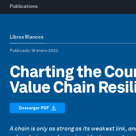
Publications
Libros Blancos
Publicado
: 18 enero 2022
Charting the Cour
Value Chain Resi
Descargar PDF
A chain is only as strong as its weakest link, a