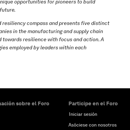
unique opportunities for pioneers to build
future.
d resiliency compass and presents five distinct
panies
in the manufacturing and supply chain
 towards resilience with focus and action. A
egies employed by leaders within each
ación sobre el Foro
Participe en el Foro
Iniciar sesión
Asóciese con nosotros