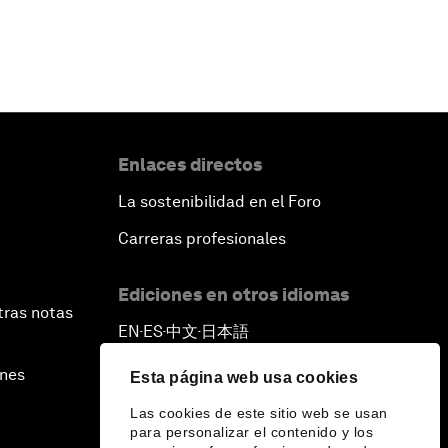
Enlaces directos
La sostenibilidad en el Foro
Carreras profesionales
Ediciones en otros idiomas
tras notas
EN
ES
中文
日本語
▪
▪
▪
ines
Esta página web usa cookies
Las cookies de este sitio web se usan
para personalizar el contenido y los