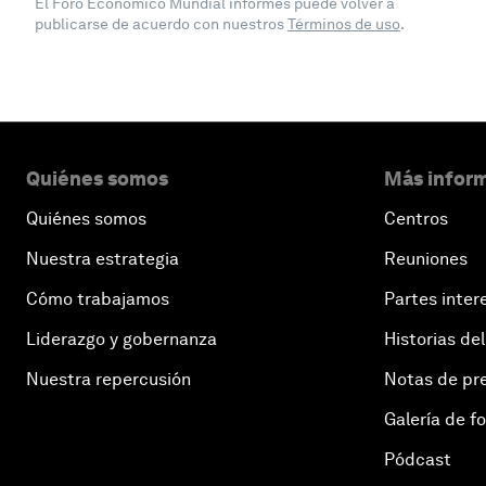
El Foro Económico Mundial informes puede volver a
publicarse de acuerdo con nuestros
Términos de uso
.
Quiénes somos
Más inform
Quiénes somos
Centros
Nuestra estrategia
Reuniones
Cómo trabajamos
Partes inter
Liderazgo y gobernanza
Historias del
Nuestra repercusión
Notas de pr
Galería de f
Pódcast