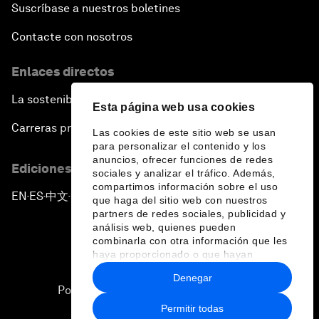
Suscríbase a nuestros boletines
Contacte con nosotros
Enlaces directos
La sostenibilidad en el Foro
Esta página web usa cookies
Carreras profesionales
Las cookies de este sitio web se usan
para personalizar el contenido y los
anuncios, ofrecer funciones de redes
Ediciones en otros idiomas
sociales y analizar el tráfico. Además,
compartimos información sobre el uso
EN
ES
中文
日本語
▪
▪
▪
que haga del sitio web con nuestros
partners de redes sociales, publicidad y
análisis web, quienes pueden
combinarla con otra información que les
haya proporcionado o que hayan
recopilado a partir del uso que haya
Denegar
hecho de sus servicios.
Política de privacidad y normas de uso
Permitir todas
Sitemap