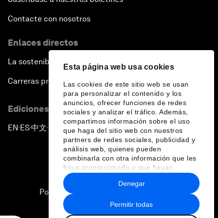
Contacte con nosotros
Enlaces directos
La sostenibilidad en el Foro
Esta página web usa cookies
Carreras profesionales
Las cookies de este sitio web se usan
para personalizar el contenido y los
anuncios, ofrecer funciones de redes
Ediciones en otros idiomas
sociales y analizar el tráfico. Además,
compartimos información sobre el uso
EN
ES
中文
日本語
▪
▪
▪
que haga del sitio web con nuestros
partners de redes sociales, publicidad y
análisis web, quienes pueden
combinarla con otra información que les
haya proporcionado o que hayan
recopilado a partir del uso que haya
Denegar
hecho de sus servicios.
Política de privacidad y normas de uso
Permitir todas
Sitemap