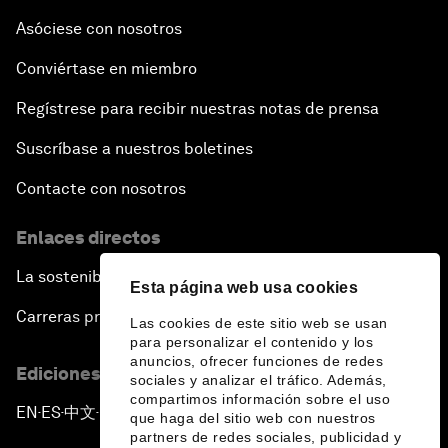
Asóciese con nosotros
Conviértase en miembro
Regístrese para recibir nuestras notas de prensa
Suscríbase a nuestros boletines
Contacte con nosotros
Enlaces directos
La sostenibilidad en el Foro
Esta página web usa cookies
Carreras profesionales
Las cookies de este sitio web se usan
para personalizar el contenido y los
anuncios, ofrecer funciones de redes
Ediciones en otros idiomas
sociales y analizar el tráfico. Además,
compartimos información sobre el uso
EN
ES
中文
日本語
▪
▪
▪
que haga del sitio web con nuestros
partners de redes sociales, publicidad y