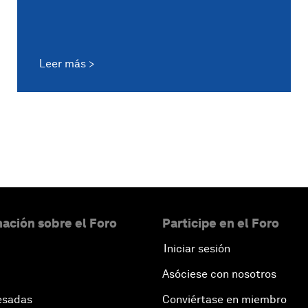
Leer más
ación sobre el Foro
Participe en el Foro
Iniciar sesión
Asóciese con nosotros
esadas
Conviértase en miembro