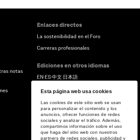
Enlaces directos
La sostenibilidad en el Foro
Carreras profesionales
Ediciones en otros idiomas
tras notas
EN
ES
中文
日本語
▪
▪
▪
ines
Esta página web usa cookies
Las cookies de este sitio web se usan
para personalizar el contenido y los
anuncios, ofrecer funciones de redes
sociales y analizar el tráfico. Además,
compartimos información sobre el uso
que haga del sitio web con nuestros
partners de redes sociales, publicidad y