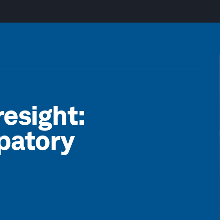
resight:
patory