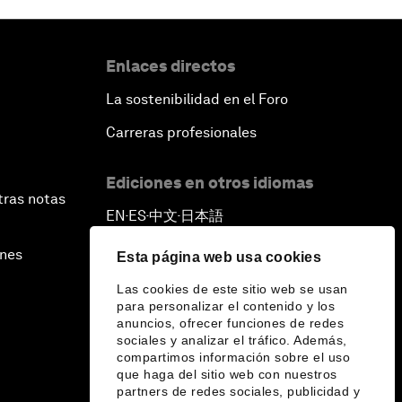
Enlaces directos
La sostenibilidad en el Foro
Carreras profesionales
Ediciones en otros idiomas
tras notas
EN
ES
中文
日本語
▪
▪
▪
ines
Esta página web usa cookies
Las cookies de este sitio web se usan
para personalizar el contenido y los
anuncios, ofrecer funciones de redes
sociales y analizar el tráfico. Además,
compartimos información sobre el uso
que haga del sitio web con nuestros
partners de redes sociales, publicidad y