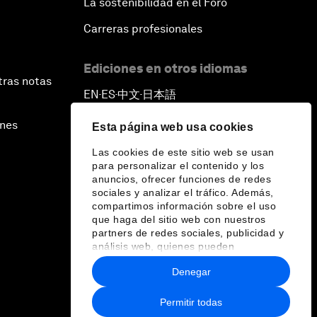
La sostenibilidad en el Foro
Carreras profesionales
Ediciones en otros idiomas
tras notas
EN
ES
中文
日本語
▪
▪
▪
ines
Esta página web usa cookies
Las cookies de este sitio web se usan
para personalizar el contenido y los
anuncios, ofrecer funciones de redes
sociales y analizar el tráfico. Además,
compartimos información sobre el uso
que haga del sitio web con nuestros
partners de redes sociales, publicidad y
análisis web, quienes pueden
combinarla con otra información que les
Denegar
haya proporcionado o que hayan
recopilado a partir del uso que haya
hecho de sus servicios.
Permitir todas