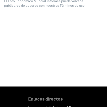
El Foro Económico Mundial informes puede volver a
publicarse de acuerdo con nuestros
Términos de uso
.
Enlaces directos