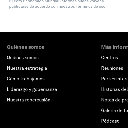
El Foro Económico Mundial informes puede volver a
publicarse de acuerdo con nuestros
Términos de uso
.
Quiénes somos
Más inform
Quiénes somos
Centros
Nuestra estrategia
Reuniones
Cómo trabajamos
Partes inter
Liderazgo y gobernanza
Historias del
Nuestra repercusión
Notas de pr
Galería de f
Pódcast