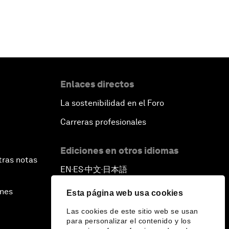
Enlaces directos
La sostenibilidad en el Foro
Carreras profesionales
Ediciones en otros idiomas
tras notas
EN
ES
中文
日本語
▪
▪
▪
ines
Esta página web usa cookies
Las cookies de este sitio web se usan
para personalizar el contenido y los