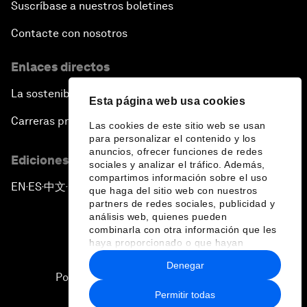
Suscríbase a nuestros boletines
Contacte con nosotros
Enlaces directos
La sostenibilidad en el Foro
Esta página web usa cookies
Carreras profesionales
Las cookies de este sitio web se usan
para personalizar el contenido y los
anuncios, ofrecer funciones de redes
Ediciones en otros idiomas
sociales y analizar el tráfico. Además,
compartimos información sobre el uso
EN
ES
中文
日本語
▪
▪
▪
que haga del sitio web con nuestros
partners de redes sociales, publicidad y
análisis web, quienes pueden
combinarla con otra información que les
haya proporcionado o que hayan
recopilado a partir del uso que haya
Denegar
hecho de sus servicios.
Política de privacidad y normas de uso
Permitir todas
Sitemap