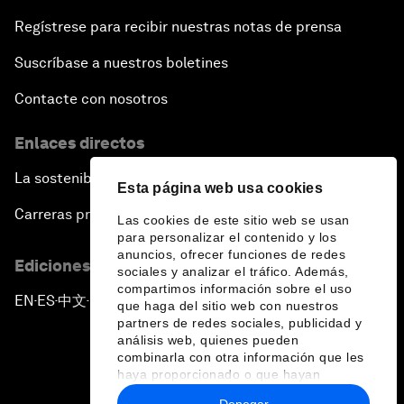
Regístrese para recibir nuestras notas de prensa
Suscríbase a nuestros boletines
Contacte con nosotros
Enlaces directos
La sostenibilidad en el Foro
Esta página web usa cookies
Carreras profesionales
Las cookies de este sitio web se usan
para personalizar el contenido y los
anuncios, ofrecer funciones de redes
Ediciones en otros idiomas
sociales y analizar el tráfico. Además,
compartimos información sobre el uso
EN
ES
中文
日本語
▪
▪
▪
que haga del sitio web con nuestros
partners de redes sociales, publicidad y
análisis web, quienes pueden
combinarla con otra información que les
haya proporcionado o que hayan
recopilado a partir del uso que haya
Denegar