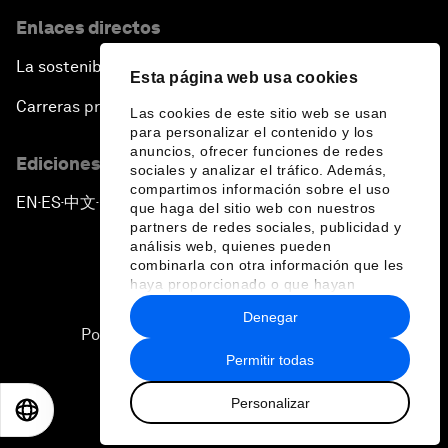
Enlaces directos
La sostenibilidad en el Foro
Esta página web usa cookies
Carreras profesionales
Las cookies de este sitio web se usan
para personalizar el contenido y los
anuncios, ofrecer funciones de redes
Ediciones en otros idiomas
sociales y analizar el tráfico. Además,
compartimos información sobre el uso
EN
ES
中文
日本語
▪
▪
▪
que haga del sitio web con nuestros
partners de redes sociales, publicidad y
análisis web, quienes pueden
combinarla con otra información que les
haya proporcionado o que hayan
recopilado a partir del uso que haya
Denegar
hecho de sus servicios.
Política de privacidad y normas de uso
Permitir todas
Sitemap
Personalizar
©
2026
Foro Económico Mundial
EN
ES
中文
日本語