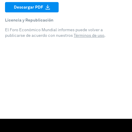
Descargar PDF
Licencia y Republicación
El Foro Económico Mundial informes puede volver a
publicarse de acuerdo con nuestros
Términos de uso
.