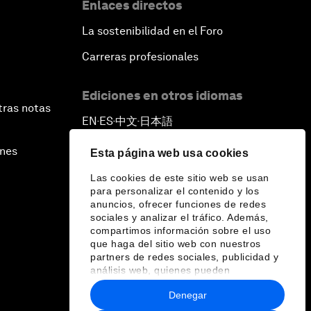
Enlaces directos
La sostenibilidad en el Foro
Carreras profesionales
Ediciones en otros idiomas
tras notas
EN
ES
中文
日本語
▪
▪
▪
ines
Esta página web usa cookies
Las cookies de este sitio web se usan
para personalizar el contenido y los
anuncios, ofrecer funciones de redes
sociales y analizar el tráfico. Además,
compartimos información sobre el uso
que haga del sitio web con nuestros
partners de redes sociales, publicidad y
análisis web, quienes pueden
combinarla con otra información que les
Denegar
haya proporcionado o que hayan
recopilado a partir del uso que haya