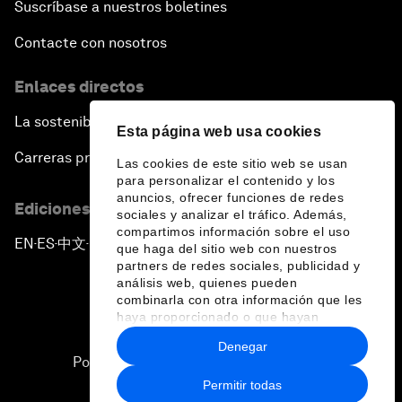
Suscríbase a nuestros boletines
Contacte con nosotros
Enlaces directos
La sostenibilidad en el Foro
Esta página web usa cookies
Carreras profesionales
Las cookies de este sitio web se usan
para personalizar el contenido y los
anuncios, ofrecer funciones de redes
Ediciones en otros idiomas
sociales y analizar el tráfico. Además,
compartimos información sobre el uso
EN
ES
中文
日本語
▪
▪
▪
que haga del sitio web con nuestros
partners de redes sociales, publicidad y
análisis web, quienes pueden
combinarla con otra información que les
haya proporcionado o que hayan
recopilado a partir del uso que haya
Denegar
hecho de sus servicios.
Política de privacidad y normas de uso
Permitir todas
Sitemap