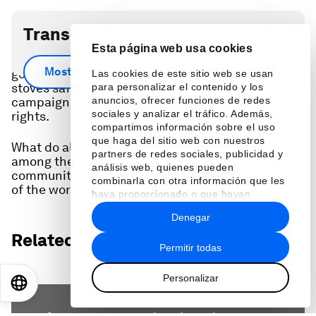
Transcripción del podcast
Esta página web usa cookies
An Olympic runner who won his country's first
Mostrar más
gold medal, an entrepreneur making cooking
Las cookies de este sitio web se usan
stoves safer and cleaner in Africa, and a
para personalizar el contenido y los
campaigner for women's economic and human
anuncios, ofrecer funciones de redes
sociales y analizar el tráfico. Además,
rights.
compartimos información sobre el uso
que haga del sitio web con nuestros
What do all three have in common? They are
partners de redes sociales, publicidad y
among the new cohort of Young Global Leaders, a
análisis web, quienes pueden
community of individuals working to solve some
combinarla con otra información que les
of the world's big challenges.
haya proporcionado o que hayan
recopilado a partir del uso que haya
Denegar
hecho de sus servicios.
Related podcasts:
Permitir todas
Personalizar
EN
ES
中文
日本語