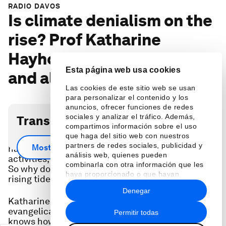
RADIO DAVOS
Is climate denialism on the
rise? Prof Katharine
Hayhoe on science, faith
Esta página web usa cookies
and algorithms
Las cookies de este sitio web se usan
para personalizar el contenido y los
anuncios, ofrecer funciones de redes
sociales y analizar el tráfico. Además,
Transcripción del podcast
compartimos información sobre el uso
que haga del sitio web con nuestros
Scientific evidence that climate change is
partners de redes sociales, publicidad y
Mostrar más
happening and is largely caused by human
análisis web, quienes pueden
activities, especially fossil fuel burning, is clear.
combinarla con otra información que les
So why does it sometimes seem like there is a
haya proporcionado o que hayan
rising tide of denialism?
recopilado a partir del uso que haya
Denegar
hecho de sus servicios.
Katharine Hayhoe is a climate scientist and an
evangelical Christian who lives in Texas and
Permitir todas
knows how to reach out to conservatives who