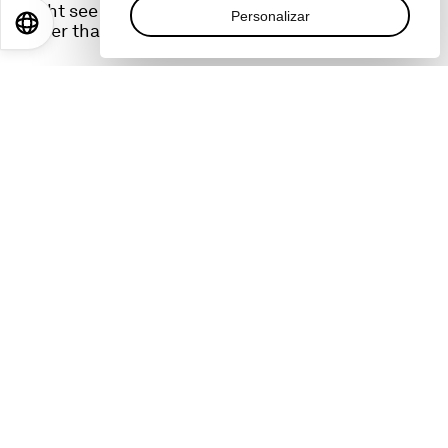
might see climate change as a party political
Personalizar
EN
ES
中文
日本語
rather than a science-based issue.
Two years after she last spoke to Radio Davos,
Prof Hayhoe assesses the rise of climate
denialism, particularly on social media, but also
the rising awareness of the issue caused by
increasingly frequent extreme weather events
around the world.
Related podcasts:
Acepte nuestras cookies de marketing para
acceder a este contenido.
Estas cookies están actualmente deshabilitadas
en su navegador.