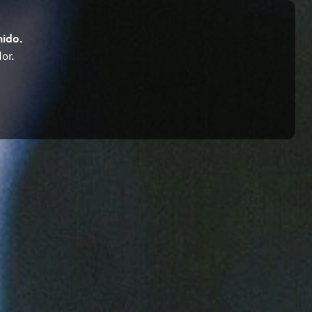
nido.
or.