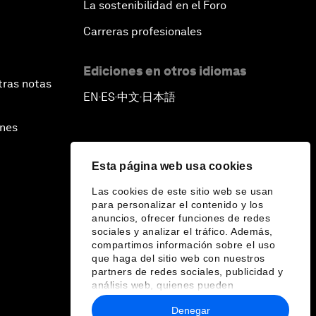
La sostenibilidad en el Foro
Carreras profesionales
Ediciones en otros idiomas
tras notas
EN
ES
中文
日本語
▪
▪
▪
ines
Esta página web usa cookies
Las cookies de este sitio web se usan
para personalizar el contenido y los
anuncios, ofrecer funciones de redes
sociales y analizar el tráfico. Además,
compartimos información sobre el uso
que haga del sitio web con nuestros
partners de redes sociales, publicidad y
análisis web, quienes pueden
combinarla con otra información que les
Denegar
haya proporcionado o que hayan