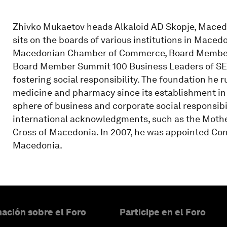
Zhivko Mukaetov heads Alkaloid AD Skopje, Macedo
sits on the boards of various institutions in Maced
Macedonian Chamber of Commerce, Board Member 
Board Member Summit 100 Business Leaders of SEE.
fostering social responsibility. The foundation he 
medicine and pharmacy since its establishment in 2
sphere of business and corporate social responsibi
international acknowledgments, such as the Moth
Cross of Macedonia. In 2007, he was appointed Co
Macedonia.
ación sobre el Foro
Participe en el Foro