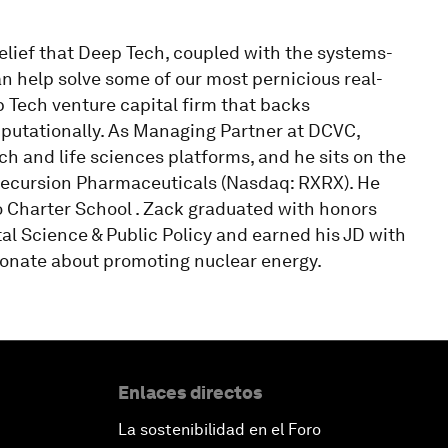
lief that Deep Tech, coupled with the systems-
an help solve some of our most pernicious real-
 Tech venture capital firm that backs
mputationally. As Managing Partner at DCVC,
h and life sciences platforms, and he sits on the
Recursion Pharmaceuticals (Nasdaq: RXRX). He
to Charter School . Zack graduated with honors
l Science & Public Policy and earned his JD with
onate about promoting nuclear energy.
Enlaces directos
La sostenibilidad en el Foro