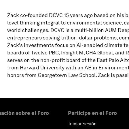
Zack co-founded DCVC 15 years ago based on his be
level thinking integral to environmental science, c
world challenges. DCVC is a multi-billion AUM Deep
entrepreneurs solving trillion-dollar problems, co
Zack’s investments focus on AI-enabled climate tec
boards of Twelve PBC, Insight M, CH4 Global, and 
serves on the non-profit board of the East Palo Al
from Harvard University with an AB in Environmenta
honors from Georgetown Law School. Zack is passi
ación sobre el Foro
Participe en el Foro
Iniciar sesión