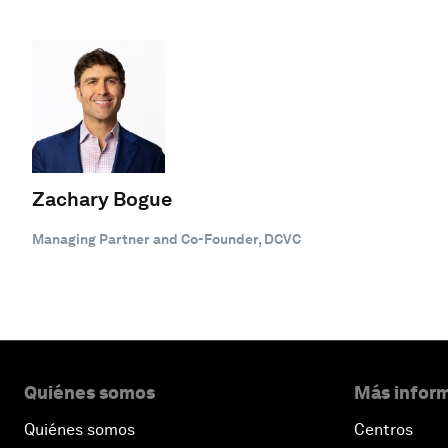
Zachary Bogue
Managing Partner and Co-Founder, DCVC
Quiénes somos
Más inform
Quiénes somos
Centros