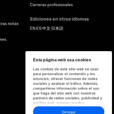
Carreras profesionales
Ediciones en otros idiomas
tras notas
EN
ES
中文
日本語
▪
▪
▪
ines
Esta página web usa cookies
Las cookies de este sitio web se usan
para personalizar el contenido y los
anuncios, ofrecer funciones de redes
sociales y analizar el tráfico. Además,
compartimos información sobre el uso
que haga del sitio web con nuestros
partners de redes sociales, publicidad y
análisis web, quienes pueden
combinarla con otra información que les
Denegar
haya proporcionado o que hayan