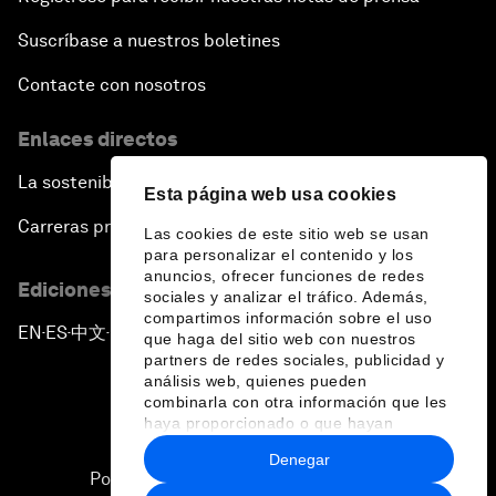
Suscríbase a nuestros boletines
Contacte con nosotros
Enlaces directos
La sostenibilidad en el Foro
Esta página web usa cookies
Carreras profesionales
Las cookies de este sitio web se usan
para personalizar el contenido y los
anuncios, ofrecer funciones de redes
Ediciones en otros idiomas
sociales y analizar el tráfico. Además,
compartimos información sobre el uso
EN
ES
中文
日本語
▪
▪
▪
que haga del sitio web con nuestros
partners de redes sociales, publicidad y
análisis web, quienes pueden
combinarla con otra información que les
haya proporcionado o que hayan
recopilado a partir del uso que haya
Denegar
hecho de sus servicios.
Política de privacidad y normas de uso