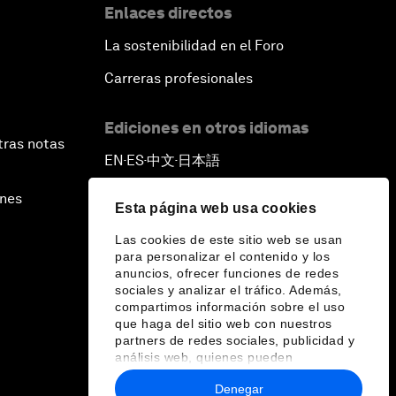
Enlaces directos
La sostenibilidad en el Foro
Carreras profesionales
Ediciones en otros idiomas
tras notas
EN
ES
中文
日本語
▪
▪
▪
ines
Esta página web usa cookies
Las cookies de este sitio web se usan
para personalizar el contenido y los
anuncios, ofrecer funciones de redes
sociales y analizar el tráfico. Además,
compartimos información sobre el uso
que haga del sitio web con nuestros
partners de redes sociales, publicidad y
análisis web, quienes pueden
combinarla con otra información que les
Denegar
haya proporcionado o que hayan