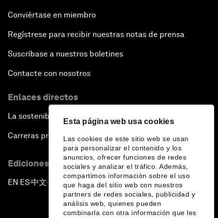
Conviértase en miembro
Regístrese para recibir nuestras notas de prensa
Suscríbase a nuestros boletines
Contacte con nosotros
Enlaces directos
La sostenibilidad en el Foro
Esta página web usa cookies
Carreras profesionales
Las cookies de este sitio web se usan
para personalizar el contenido y los
anuncios, ofrecer funciones de redes
Ediciones en otros idiomas
sociales y analizar el tráfico. Además,
compartimos información sobre el uso
EN
ES
中文
日本語
▪
▪
▪
que haga del sitio web con nuestros
partners de redes sociales, publicidad y
análisis web, quienes pueden
combinarla con otra información que les