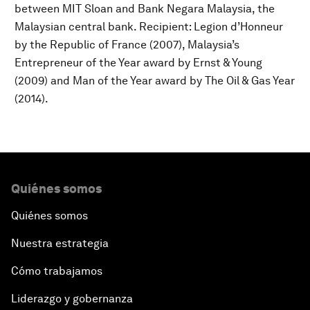
between MIT Sloan and Bank Negara Malaysia, the
Malaysian central bank. Recipient: Legion d’Honneur
by the Republic of France (2007), Malaysia’s
Entrepreneur of the Year award by Ernst & Young
(2009) and Man of the Year award by The Oil & Gas Year
(2014).
Quiénes somos
Quiénes somos
Nuestra estrategia
Cómo trabajamos
Liderazgo y gobernanza