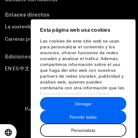
Enlaces directos
La sostenibilidad en el Foro
Esta página web usa cookies
Carreras profesionales
Las cookies de este sitio web se usan
para personalizar el contenido y los
anuncios, ofrecer funciones de redes
Ediciones en otros idiomas
sociales y analizar el tráfico. Además,
compartimos información sobre el uso
EN
ES
中文
日本語
▪
▪
▪
que haga del sitio web con nuestros
partners de redes sociales, publicidad y
análisis web, quienes pueden
combinarla con otra información que les
haya proporcionado o que hayan
recopilado a partir del uso que haya
Denegar
hecho de sus servicios.
Política de privacidad y normas de uso
Permitir todas
Sitemap
Personalizar
©
2026
Foro Económico Mundial
EN
ES
中文
日本語