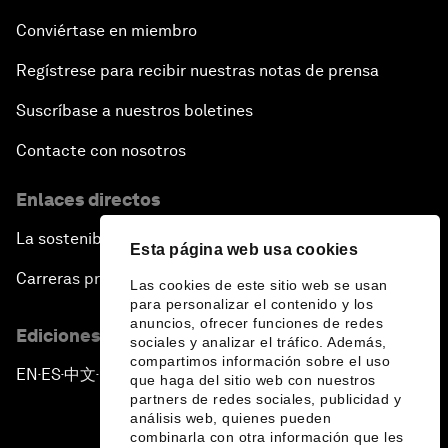
Conviértase en miembro
Regístrese para recibir nuestras notas de prensa
Suscríbase a nuestros boletines
Contacte con nosotros
Enlaces directos
La sostenibilidad en el Foro
Esta página web usa cookies
Carreras profesionales
Las cookies de este sitio web se usan
para personalizar el contenido y los
anuncios, ofrecer funciones de redes
Ediciones en otros idiomas
sociales y analizar el tráfico. Además,
compartimos información sobre el uso
EN
ES
中文
日本語
▪
▪
▪
que haga del sitio web con nuestros
partners de redes sociales, publicidad y
análisis web, quienes pueden
combinarla con otra información que les