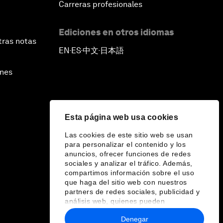
Carreras profesionales
Ediciones en otros idiomas
tras notas
EN
ES
中文
日本語
▪
▪
▪
ines
Esta página web usa cookies
Las cookies de este sitio web se usan
para personalizar el contenido y los
anuncios, ofrecer funciones de redes
sociales y analizar el tráfico. Además,
compartimos información sobre el uso
que haga del sitio web con nuestros
partners de redes sociales, publicidad y
análisis web, quienes pueden
combinarla con otra información que les
Denegar
haya proporcionado o que hayan