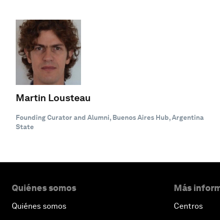
Martin Lousteau
Founding Curator and Alumni, Buenos Aires Hub, Argentina
State
Quiénes somos
Más inform
Quiénes somos
Centros