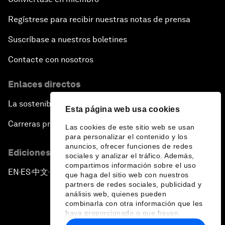
Regístrese para recibir nuestras notas de prensa
Suscríbase a nuestros boletines
Contacte con nosotros
Enlaces directos
La sostenibilidad en el Foro
Esta página web usa cookies
Carreras profesionales
Las cookies de este sitio web se usan
para personalizar el contenido y los
anuncios, ofrecer funciones de redes
Ediciones en otros idiomas
sociales y analizar el tráfico. Además,
compartimos información sobre el uso
EN
ES
中文
日本語
▪
▪
▪
que haga del sitio web con nuestros
partners de redes sociales, publicidad y
análisis web, quienes pueden
combinarla con otra información que les
haya proporcionado o que hayan
recopilado a partir del uso que haya