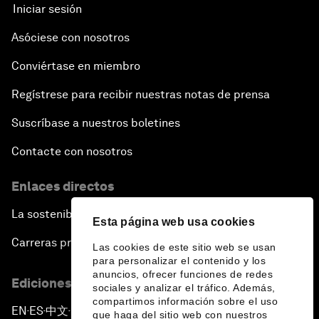
Iniciar sesión
Asóciese con nosotros
Conviértase en miembro
Regístrese para recibir nuestras notas de prensa
Suscríbase a nuestros boletines
Contacte con nosotros
Enlaces directos
La sostenibilidad en el Foro
Esta página web usa cookies
Carreras profesionales
Las cookies de este sitio web se usan
para personalizar el contenido y los
anuncios, ofrecer funciones de redes
Ediciones en otros idiomas
sociales y analizar el tráfico. Además,
compartimos información sobre el uso
EN
ES
中文
日本語
▪
▪
▪
que haga del sitio web con nuestros