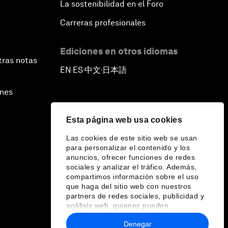
La sostenibilidad en el Foro
Carreras profesionales
Ediciones en otros idiomas
tras notas
EN
ES
中文
日本語
▪
▪
▪
ines
Esta página web usa cookies
Las cookies de este sitio web se usan
para personalizar el contenido y los
anuncios, ofrecer funciones de redes
sociales y analizar el tráfico. Además,
compartimos información sobre el uso
que haga del sitio web con nuestros
partners de redes sociales, publicidad y
análisis web, quienes pueden
combinarla con otra información que les
Denegar
haya proporcionado o que hayan