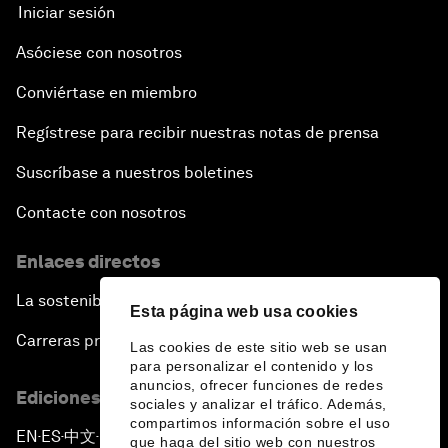
Iniciar sesión
Asóciese con nosotros
Conviértase en miembro
Regístrese para recibir nuestras notas de prensa
Suscríbase a nuestros boletines
Contacte con nosotros
Enlaces directos
La sostenibilidad en el Foro
Esta página web usa cookies
Carreras profesionales
Las cookies de este sitio web se usan
para personalizar el contenido y los
anuncios, ofrecer funciones de redes
Ediciones en otros idiomas
sociales y analizar el tráfico. Además,
compartimos información sobre el uso
EN
ES
中文
日本語
▪
▪
▪
que haga del sitio web con nuestros