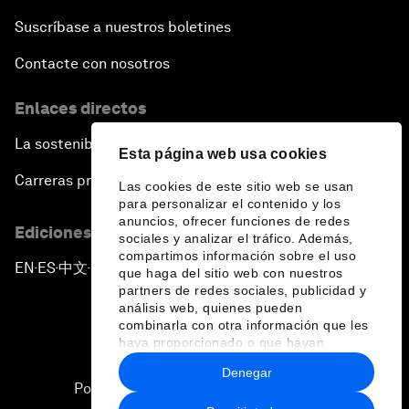
Suscríbase a nuestros boletines
Contacte con nosotros
Enlaces directos
La sostenibilidad en el Foro
Esta página web usa cookies
Carreras profesionales
Las cookies de este sitio web se usan
para personalizar el contenido y los
anuncios, ofrecer funciones de redes
Ediciones en otros idiomas
sociales y analizar el tráfico. Además,
compartimos información sobre el uso
EN
ES
中文
日本語
▪
▪
▪
que haga del sitio web con nuestros
partners de redes sociales, publicidad y
análisis web, quienes pueden
combinarla con otra información que les
haya proporcionado o que hayan
recopilado a partir del uso que haya
Denegar
hecho de sus servicios.
Política de privacidad y normas de uso